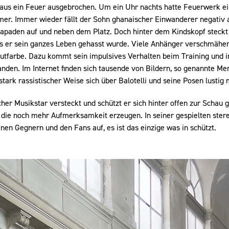
aus ein Feuer ausgebrochen. Um ein Uhr nachts hatte Feuerwerk ei
r. Immer wieder fällt der Sohn ghanaischer Einwanderer negativ au
apaden auf und neben dem Platz. Doch hinter dem Kindskopf steckt
s er sein ganzes Leben gehasst wurde. Viele Anhänger verschmähen 
utfarbe. Dazu kommt sein impulsives Verhalten beim Training und im
anden. Im Internet finden sich tausende von Bildern, so genannte Me
stark rassistischer Weise sich über Balotelli und seine Posen lustig
er Musikstar versteckt und schützt er sich hinter offen zur Schau
 die noch mehr Aufmerksamkeit erzeugen. In seiner gespielten ster
inen Gegnern und den Fans auf, es ist das einzige was in schützt.