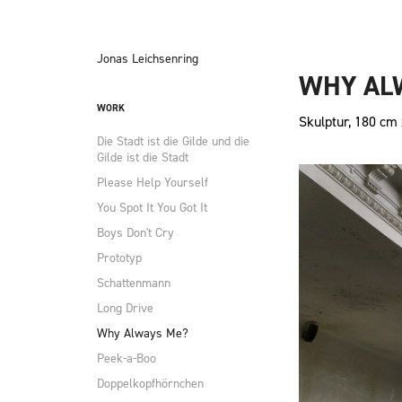
Jonas Leichsenring
WHY AL
WORK
Die Stadt ist die Gilde und die
Gilde ist die Stadt
Please Help Yourself
You Spot It You Got It
Boys Don't Cry
Prototyp
Schattenmann
Long Drive
Why Always Me?
Peek-a-Boo
Doppelkopfhörnchen