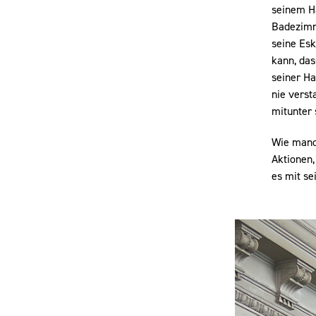
seinem H
Badezimme
seine Esk
kann, das
seiner Ha
nie verst
mitunter 
Wie manch
Aktionen,
es mit se